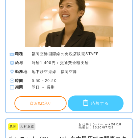
職種
福岡空港国際線の免税店販売STAFF
給与
時給1,400円＋交通費全額支給
勤務地
地下鉄空港線 福岡空港
時間
6:50～20:50
期間
即日 ～ 長期
応募する
お気に入り
お仕事ナンバー.
wtk26i18
急募
人材派遣
掲載日：2026/07/28