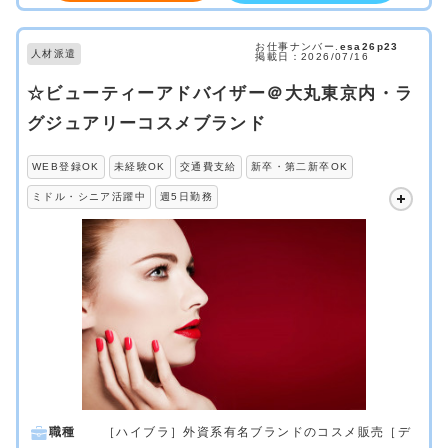
お仕事ナンバー.
esa26p23
人材派遣
掲載日：2026/07/16
☆ビューティーアドバイザー＠大丸東京内・ラ
グジュアリーコスメブランド
WEB登録OK
未経験OK
交通費支給
新卒・第二新卒OK
ミドル・シニア活躍中
週5日勤務
職種
［ハイブラ］外資系有名ブランドのコスメ販売［デ