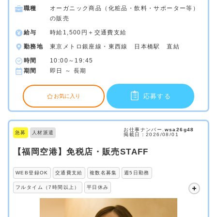
職種
オーガニック商品（化粧品・飲料・サポーター等）
の販売
給与
時給1,500円＋交通費支給
勤務地
東京メトロ銀座線・東西線 日本橋駅 直結
時間
10:00～19:45
期間
即日 ～ 長期
応募する
お気に入り
お仕事ナンバー.
wsa26g48
急募
人材派遣
掲載日：2026/08/01
【福岡空港】免税店・販売STAFF
WEB登録OK
交通費支給
複数名募集
週5日勤務
フルタイム（7時間以上）
平日休み