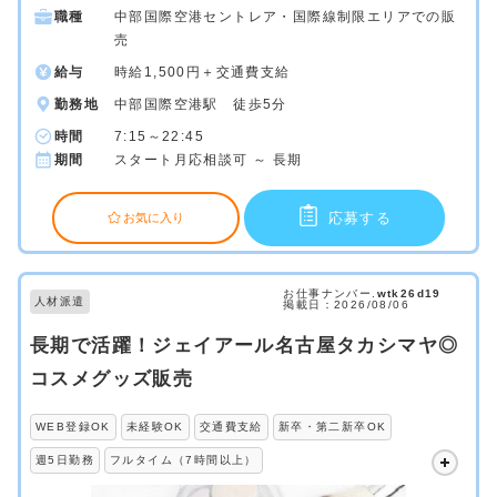
職種
中部国際空港セントレア・国際線制限エリアでの販
売
給与
時給1,500円＋交通費支給
勤務地
中部国際空港駅 徒歩5分
時間
7:15～22:45
期間
スタート月応相談可 ～ 長期
応募する
お気に入り
お仕事ナンバー.
wtk26d19
人材派遣
掲載日：2026/08/06
長期で活躍！ジェイアール名古屋タカシマヤ◎
コスメグッズ販売
WEB登録OK
未経験OK
交通費支給
新卒・第二新卒OK
週5日勤務
フルタイム（7時間以上）