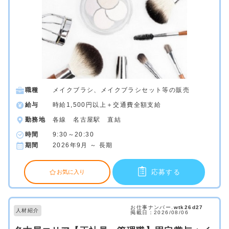
職種
メイクブラシ、メイクブラシセット等の販売
給与
時給1,500円以上＋交通費全額支給
勤務地
各線 名古屋駅 直結
時間
9:30～20:30
期間
2026年9月 ～ 長期
応募する
お気に入り
お仕事ナンバー.
wtk26d27
人材紹介
掲載日：2026/08/06