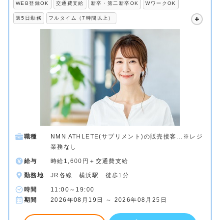
WEB登録OK
交通費支給
新卒・第二新卒OK
WワークOK
週5日勤務
フルタイム（7時間以上）
職種
NMN ATHLETE(サプリメント)の販売接客…※レジ
業務なし
給与
時給1,600円＋交通費支給
勤務地
JR各線 横浜駅 徒歩1分
時間
11:00～19:00
期間
2026年08月19日 ～ 2026年08月25日