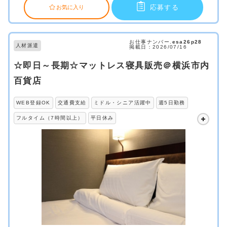
応募する
お気に入り
お仕事ナンバー.
esa26p28
人材派遣
掲載日：2026/07/16
☆即日～長期☆マットレス寝具販売＠横浜市内
百貨店
WEB登録OK
交通費支給
ミドル・シニア活躍中
週5日勤務
フルタイム（7時間以上）
平日休み