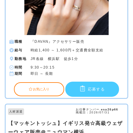
職種
『DAVAN』アクセサリー販売
給与
時給1,400 ～ 1,600円＋交通費全額支給
勤務地
JR各線 横浜駅 徒歩1分
時間
9:30～20:15
期間
即日 ～ 長期
応募する
お気に入り
お仕事ナンバー.
esa26p66
人材派遣
掲載日：2026/07/31
【マッキントッシュ】イギリス発☆高級ウェザ
ーウェア販売＠ニュウマン横浜