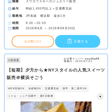
職種
スワロフスキーのジュエリー販売
給与
時給1,450円以上＋交通費支給
勤務地
JR各線 横浜駅 徒歩1分
時間
9:30～20:30
期間
2026年8月 ～ 2026年09月30日
応募する
お気に入り
お仕事ナンバー.
esa26p55
人材派遣
掲載日：2026/07/23
【短期】夕方から★NYスタイルの人気スイーツ
販売＠横浜そごう
WEB登録OK
未経験OK
交通費支給
新卒・第二新卒OK
ミドル・シニア活躍中
週5日勤務