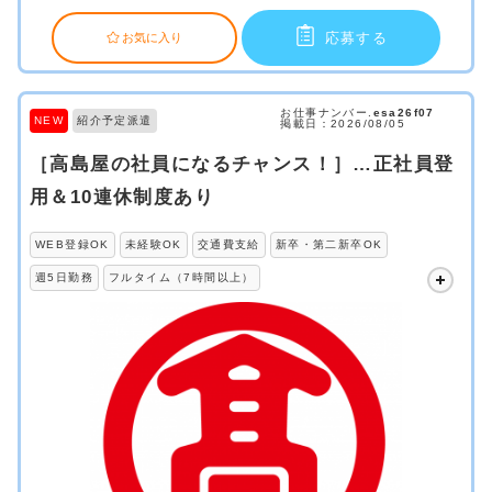
応募する
お気に入り
お仕事ナンバー.
esa26f07
NEW
紹介予定派遣
掲載日：2026/08/05
［高島屋の社員になるチャンス！］…正社員登
用＆10連休制度あり
WEB登録OK
未経験OK
交通費支給
新卒・第二新卒OK
週5日勤務
フルタイム（7時間以上）