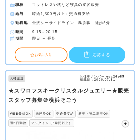
職種
マットレスや枕など寝具の接客販売
給与
時給1,300円以上＋交通費支給
勤務地
金沢シーサイドライン 鳥浜駅 徒歩5分
時間
9:15～20:15
期間
即日 ～ 長期
応募する
お気に入り
お仕事ナンバー.
esa26p85
人材派遣
掲載日：2026/07/31
★スワロフスキークリスタルジュエリー★販売
スタッフ募集＠横浜そごう
WEB登録OK
未経験OK
交通費支給
新卒・第二新卒OK
週5日勤務
フルタイム（7時間以上）