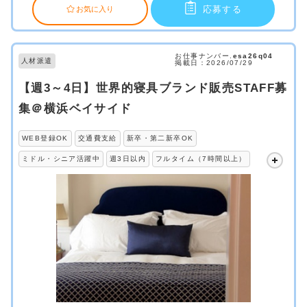
応募する
お気に入り
お仕事ナンバー.
esa26q04
人材派遣
掲載日：2026/07/29
【週3～4日】世界的寝具ブランド販売STAFF募
集＠横浜ベイサイド
WEB登録OK
交通費支給
新卒・第二新卒OK
ミドル・シニア活躍中
週3日以内
フルタイム（7時間以上）