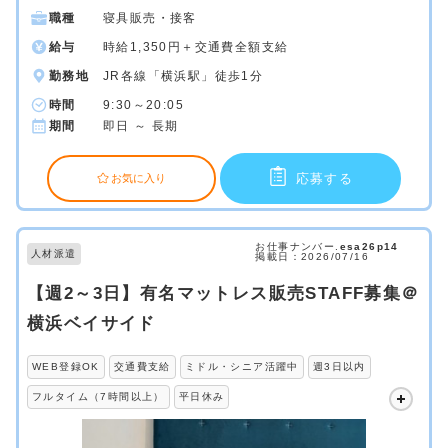
職種
寝具販売・接客
給与
時給1,350円＋交通費全額支給
勤務地
JR各線「横浜駅」徒歩1分
時間
9:30～20:05
期間
即日 ～ 長期
応募する
お気に入り
お仕事ナンバー.
esa26p14
人材派遣
掲載日：2026/07/16
【週2～3日】有名マットレス販売STAFF募集＠
横浜ベイサイド
WEB登録OK
交通費支給
ミドル・シニア活躍中
週3日以内
フルタイム（7時間以上）
平日休み