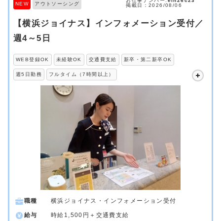
お仕事ナンバー.
ein26c23
NEW
アウトソーシング
掲載日：2026/08/06
【横浜ジョイナス】インフォメーション受付／
週4～5日
WEB登録OK
未経験OK
交通費支給
新卒・第二新卒OK
週5日勤務
フルタイム（7時間以上）
職種
横浜ジョイナス・インフォメーション受付
給与
時給1,500円＋交通費支給