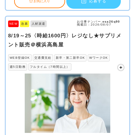
応募する
お気に入り
お仕事ナンバー.
esa26q90
NEW
急募
人材派遣
掲載日：2026/08/07
8/19～25〈時給1600円〉レジなし★サプリメ
ント販売＠横浜高島屋
WEB登録OK
交通費支給
新卒・第二新卒OK
WワークOK
週5日勤務
フルタイム（7時間以上）