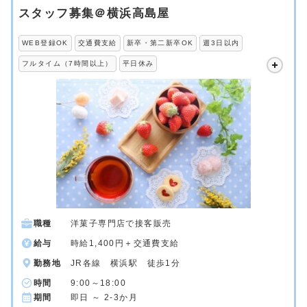
スタッフ募集＠横浜高島屋
WEB登録OK
交通費支給
新卒・第二新卒OK
週3日以内
フルタイム（7時間以上）
平日休み
職種
洋菓子専門店で接客販売
給与
時給1,400円＋交通費支給
勤務地
JR各線 横浜駅 徒歩1分
時間
9:00～18:00
期間
即日 ～ 2-3か月