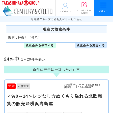
センチュリー
メニュー
マイページ
に登録
高島屋グループの総合人材サービス会社
現在の検索条件
関東 :
神奈川（横浜）
検索条件を保存する
検索条件を変更する
24件中
1～20件を表示
条件に完全に一致したお仕事
お仕事ナンバー.
esa26q89
NEW
人材派遣
掲載日：2026/08/07
＜9/8～14＞レジなし☆ぬくもり溢れる北欧雑
貨の販売＠横浜高島屋