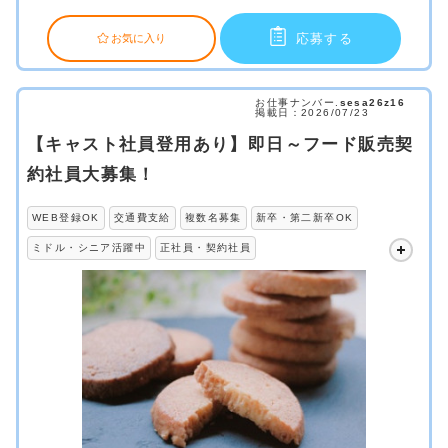
応募する
お気に入り
お仕事ナンバー.
sesa26z16
掲載日：2026/07/23
【キャスト社員登用あり】即日～フード販売契
約社員大募集！
WEB登録OK
交通費支給
複数名募集
新卒・第二新卒OK
ミドル・シニア活躍中
正社員・契約社員