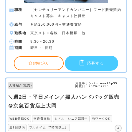
職種
［センチュリーアンドカンパニー］フード販売契約
キャスト募集…キャスト社員登…
給与
月給250,000円＋交通費支給
勤務地
東京メトロ各線 日本橋駅 他
時間
9:30～20:30
期間
即日 ～ 長期
応募する
お気に入り
お仕事ナンバー.
esa26p35
人材紹介(販売)
掲載日：2026/07/16
＼週2日・平日メイン／婦人ハンドバッグ販売
＠京急百貨店上大岡
WEB登録OK
交通費支給
ミドル・シニア活躍中
WワークOK
週3日以内
フルタイム（7時間以上）