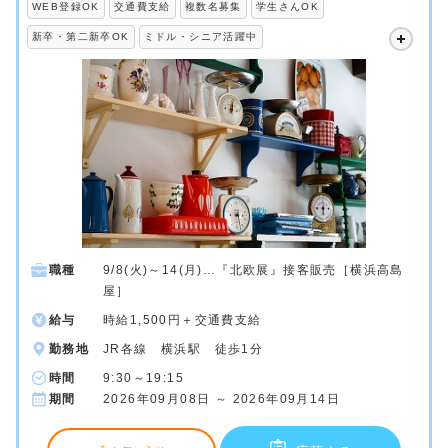
WEB登録OK
交通費支給
複数名募集
学生さんOK
新卒・第二新卒OK
ミドル・シニア活躍中
職種
9/8(火)～14(月)…『北欧展』接客販売［横浜高島
屋］
給与
時給1,500円＋交通費支給
勤務地
JR各線 横浜駅 徒歩1分
時間
9:30～19:15
期間
2026年09月08日 ～ 2026年09月14日