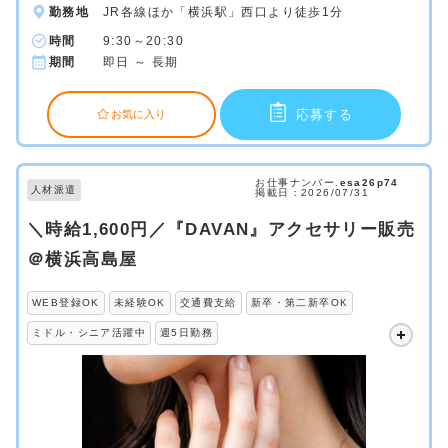
勤務地
JR各線ほか「横浜駅」西口より徒歩1分
時間
9:30～20:30
期間
即日 ～ 長期
応募する
お気に入り
お仕事ナンバー.
esa26p74
人材派遣
掲載日：2026/07/31
＼時給1,600円／『DAVAN』アクセサリー販売
＠横浜高島屋
WEB登録OK
未経験OK
交通費支給
新卒・第二新卒OK
ミドル・シニア活躍中
週5日勤務