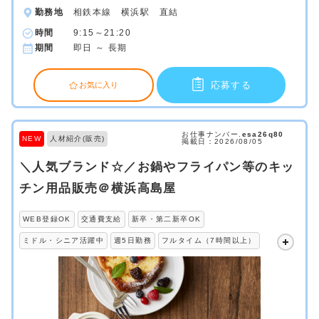
勤務地
相鉄本線 横浜駅 直結
時間
9:15～21:20
期間
即日 ～ 長期
応募する
お気に入り
お仕事ナンバー.
esa26q80
NEW
人材紹介(販売)
掲載日：2026/08/05
＼人気ブランド☆／お鍋やフライパン等のキッ
チン用品販売＠横浜高島屋
WEB登録OK
交通費支給
新卒・第二新卒OK
ミドル・シニア活躍中
週5日勤務
フルタイム（7時間以上）