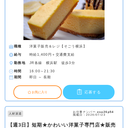
職種
洋菓子販売＆レジ【そごう横浜】
給与
時給1,400円＋交通費支給
勤務地
JR各線 横浜駅 徒歩3分
時間
16:00～21:30
期間
即日 ～ 長期
応募する
お気に入り
お仕事ナンバー.
esa26p54
人材派遣
掲載日：2026/07/23
【週3日】短期★かわいい洋菓子専門店★販売