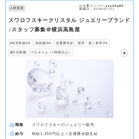
お仕事ナンバー.
esa26p82
人材派遣
掲載日：2026/07/31
スワロフスキークリスタル ジュエリーブランド
♪スタッフ募集＠横浜高島屋
WEB登録OK
未経験OK
交通費支給
新卒・第二新卒OK
週5日勤務
フルタイム（7時間以上）
職種
スワロフスキーのジュエリー販売
給与
時給1,450円以上＋交通費全額支給