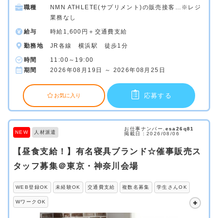
職種
NMN ATHLETE(サプリメント)の販売接客…※レジ
業務なし
給与
時給1,600円＋交通費支給
勤務地
JR各線 横浜駅 徒歩1分
時間
11:00～19:00
期間
2026年08月19日 ～ 2026年08月25日
応募する
お気に入り
お仕事ナンバー.
esa26q81
NEW
人材派遣
掲載日：2026/08/06
【昼食支給！】有名寝具ブランド☆催事販売ス
タッフ募集＠東京・神奈川会場
WEB登録OK
未経験OK
交通費支給
複数名募集
学生さんOK
WワークOK