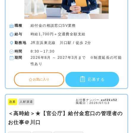
職種
給付金の相談窓口SV業務
給与
時給1,700円＋交通費全額支給
勤務地
JR京浜東北線 川口駅 / 徒歩 2分
時間
8:30～17:30
期間
2026年8月 ～ 2027年3月まで ※制度延長の可能
性あり
応募する
お気に入り
お仕事ナンバー.
eof26x52
急募
人材派遣
掲載日：2026/07/13
＜高時給＞★【官公庁】給付金窓口の管理者の
お仕事＠川口