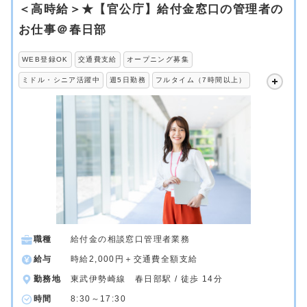
＜高時給＞★【官公庁】給付金窓口の管理者の
お仕事＠春日部
WEB登録OK
交通費支給
オープニング募集
ミドル・シニア活躍中
週5日勤務
フルタイム（7時間以上）
職種
給付金の相談窓口管理者業務
給与
時給2,000円＋交通費全額支給
勤務地
東武伊勢崎線 春日部駅 / 徒歩 14分
時間
8:30～17:30