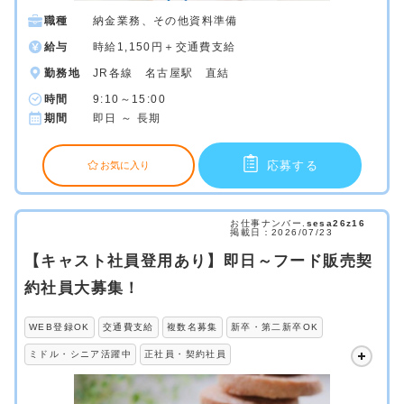
職種
納金業務、その他資料準備
給与
時給1,150円＋交通費支給
勤務地
JR各線 名古屋駅 直結
時間
9:10～15:00
期間
即日 ～ 長期
応募する
お気に入り
お仕事ナンバー.
sesa26z16
掲載日：2026/07/23
【キャスト社員登用あり】即日～フード販売契
約社員大募集！
WEB登録OK
交通費支給
複数名募集
新卒・第二新卒OK
ミドル・シニア活躍中
正社員・契約社員