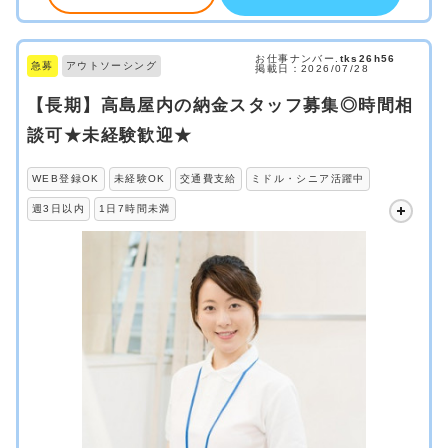
お仕事ナンバー.
tks26h56
急募
アウトソーシング
掲載日：2026/07/28
【長期】高島屋内の納金スタッフ募集◎時間相
談可★未経験歓迎★
WEB登録OK
未経験OK
交通費支給
ミドル・シニア活躍中
週3日以内
1日7時間未満