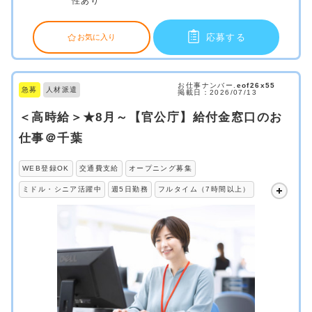
性あり
応募する
お気に入り
お仕事ナンバー.
eof26x55
急募
人材派遣
掲載日：2026/07/13
＜高時給＞★8月～【官公庁】給付金窓口のお
仕事＠千葉
WEB登録OK
交通費支給
オープニング募集
ミドル・シニア活躍中
週5日勤務
フルタイム（7時間以上）