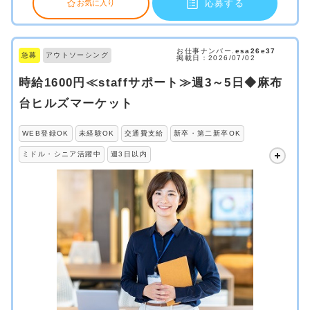
応募する
お気に入り
お仕事ナンバー.
esa26e37
急募
アウトソーシング
掲載日：2026/07/02
時給1600円≪staffサポート≫週3～5日◆麻布
台ヒルズマーケット
WEB登録OK
未経験OK
交通費支給
新卒・第二新卒OK
ミドル・シニア活躍中
週3日以内