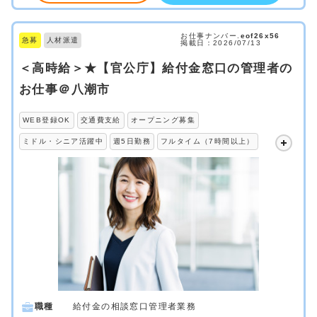
お仕事ナンバー.
eof26x56
急募
人材派遣
掲載日：2026/07/13
＜高時給＞★【官公庁】給付金窓口の管理者の
お仕事＠八潮市
WEB登録OK
交通費支給
オープニング募集
ミドル・シニア活躍中
週5日勤務
フルタイム（7時間以上）
職種
給付金の相談窓口管理者業務