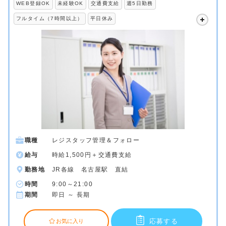
WEB登録OK
未経験OK
交通費支給
週5日勤務
フルタイム（7時間以上）
平日休み
職種
レジスタッフ管理＆フォロー
給与
時給1,500円＋交通費支給
勤務地
JR各線 名古屋駅 直結
時間
9:00～21:00
期間
即日 ～ 長期
応募する
お気に入り