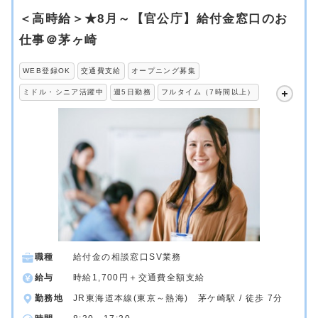
＜高時給＞★8月～【官公庁】給付金窓口のお
仕事＠茅ヶ崎
WEB登録OK
交通費支給
オープニング募集
ミドル・シニア活躍中
週5日勤務
フルタイム（7時間以上）
職種
給付金の相談窓口SV業務
給与
時給1,700円＋交通費全額支給
勤務地
JR東海道本線(東京～熱海) 茅ケ崎駅 / 徒歩 7分