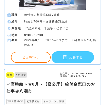
職種
給付金の相談窓口SV業務
給与
時給1,700円＋交通費全額支給
勤務地
JR総武本線 千葉駅 / 徒歩 5分
時間
8:30～17:30
期間
2026年8月 ～ 2027年3月まで ※制度延長の可能
性あり
応募する
お気に入り
お仕事ナンバー.
eof26x57
急募
人材派遣
掲載日：2026/07/13
＜高時給＞★8月～【官公庁】給付金窓口のお
仕事＠八潮市
WEB登録OK
交通費支給
オープニング募集