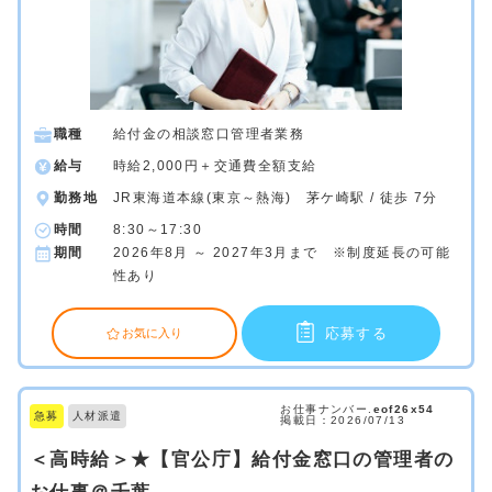
職種
給付金の相談窓口管理者業務
給与
時給2,000円＋交通費全額支給
勤務地
JR東海道本線(東京～熱海) 茅ケ崎駅 / 徒歩 7分
時間
8:30～17:30
期間
2026年8月 ～ 2027年3月まで ※制度延長の可能
性あり
応募する
お気に入り
お仕事ナンバー.
eof26x54
急募
人材派遣
掲載日：2026/07/13
＜高時給＞★【官公庁】給付金窓口の管理者の