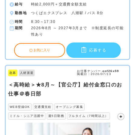
給与
時給2,000円＋交通費全額支給
勤務地
つくばエクスプレス 八潮駅 / バス 8分
時間
8:30～17:30
期間
2026年8月 ～ 2027年3月まで ※制度延長の可能
性あり
応募する
お気に入り
お仕事ナンバー.
eof26x59
急募
人材派遣
掲載日：2026/07/13
＜高時給＞★8月～【官公庁】給付金窓口のお
仕事＠春日部
WEB登録OK
交通費支給
オープニング募集
ミドル・シニア活躍中
週5日勤務
フルタイム（7時間以上）