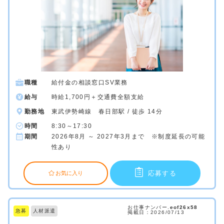
職種
給付金の相談窓口SV業務
給与
時給1,700円＋交通費全額支給
勤務地
東武伊勢崎線 春日部駅 / 徒歩 14分
時間
8:30～17:30
期間
2026年8月 ～ 2027年3月まで ※制度延長の可能
性あり
応募する
お気に入り
お仕事ナンバー.
eof26x58
急募
人材派遣
掲載日：2026/07/13