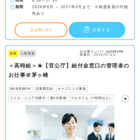
時間
8:30～17:30
期間
2026年8月 ～ 2027年3月まで ※制度延長の可能
性あり
応募する
お気に入り
お仕事ナンバー.
eof26x50
急募
人材派遣
掲載日：2026/07/13
＜高時給＞★【官公庁】給付金窓口の管理者の
お仕事＠茅ヶ崎
WEB登録OK
交通費支給
オープニング募集
ミドル・シニア活躍中
週5日勤務
フルタイム（7時間以上）