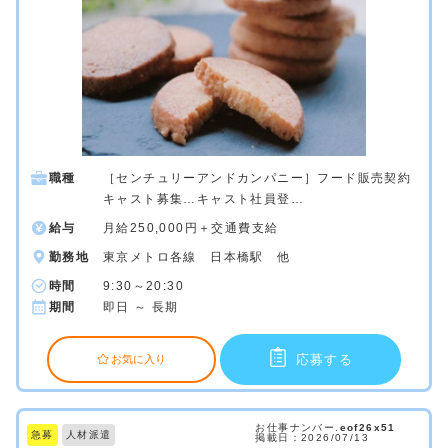
職種
［センチュリーアンドカンパニー］フード販売契約
キャスト募集…キャスト社員登…
給与
月給250,000円＋交通費支給
勤務地
東京メトロ各線 日本橋駅 他
時間
9:30～20:30
期間
即日 ～ 長期
応募する
お気に入り
お仕事ナンバー.
eof26x51
急募
人材派遣
掲載日：2026/07/13