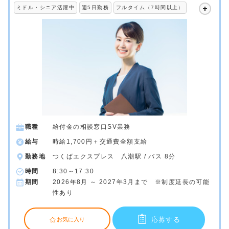
ミドル・シニア活躍中
週5日勤務
フルタイム（7時間以上）
職種
給付金の相談窓口SV業務
給与
時給1,700円＋交通費全額支給
勤務地
つくばエクスプレス 八潮駅 / バス 8分
時間
8:30～17:30
期間
2026年8月 ～ 2027年3月まで ※制度延長の可能
性あり
応募する
お気に入り