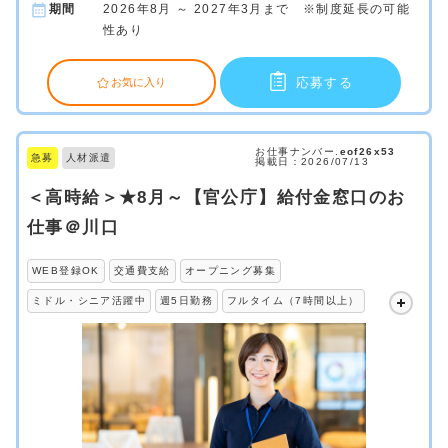
期間
2026年8月 ～ 2027年3月まで ※制度延長の可能
性あり
応募する
お気に入り
お仕事ナンバー.
eof26x53
急募
人材派遣
掲載日：2026/07/13
＜高時給＞★8月～【官公庁】給付金窓口のお
仕事＠川口
WEB登録OK
交通費支給
オープニング募集
ミドル・シニア活躍中
週5日勤務
フルタイム（7時間以上）