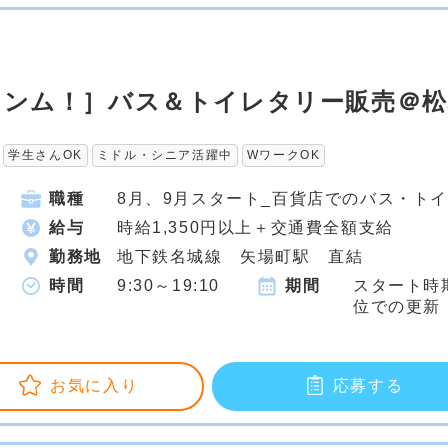
間キンム！］バス＆トイレタリー販売＠
学生さんOK
ミドル・シニア活躍中
WワークOK
職種
8月、9月スタート_百貨店でのバス・ト
給与
時給1,350円以上＋交通費全額支給
勤務地
地下鉄名城線 矢場町駅 直結
時間
9:30～19:10
期間
スタート時
位での更新
お気に入り
応募する