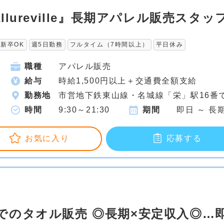
lureville』長期アパレル販売スタッ
新卒OK
週5日勤務
フルタイム（7時間以上）
平日休み
職種
アパレル販売
給与
時給1,500円以上＋交通費全額支給
勤務地
市営地下鉄東山線・名城線「栄」駅16番
時間
9:30～21:30
期間
即日 ～ 長
お気に入り
応募する
でのタオル販売 ◎長期×安定収入◎…即