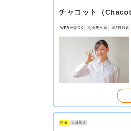
チャコット（Chac
WEB登録OK
交通費支給
週3日以内
急募
人材派遣