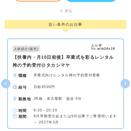
戻る
近い条件のお仕事
お仕事
No.
wtk26s19
人材紹介(販売)
【扶養内・月10日前後】卒業式を彩るレンタル
袴の予約受付@タカシマヤ
卒業式向けレンタル袴の予約受付業務
職種
日給9500円
給与
JR線 名古屋駅 徒歩 5分
勤務地
9:20～20:20
時間
8月早期受注会または9月以降でご希望伺います
期間
～ 2027年3月