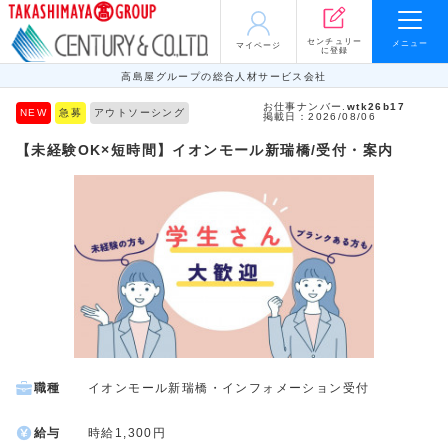
センチュリー
メニュー
マイページ
に登録
高島屋グループの総合人材サービス会社
お仕事ナンバー.
wtk26b17
NEW
急募
アウトソーシング
掲載日：2026/08/06
【未経験OK×短時間】イオンモール新瑞橋/受付・案内
職種
イオンモール新瑞橋・インフォメーション受付
給与
時給1,300円