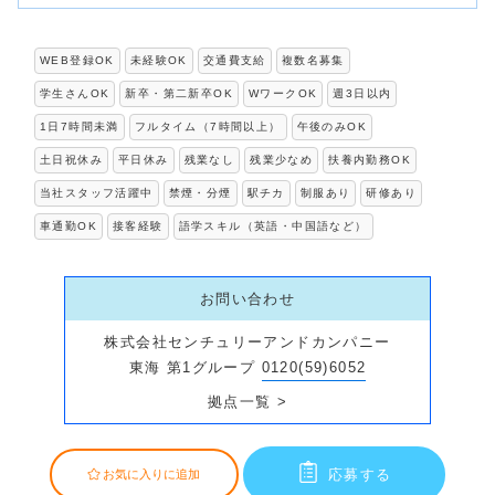
WEB登録OK
未経験OK
交通費支給
複数名募集
学生さんOK
新卒・第二新卒OK
WワークOK
週3日以内
1日7時間未満
フルタイム（7時間以上）
午後のみOK
土日祝休み
平日休み
残業なし
残業少なめ
扶養内勤務OK
当社スタッフ活躍中
禁煙・分煙
駅チカ
制服あり
研修あり
車通勤OK
接客経験
語学スキル（英語・中国語など）
お問い合わせ
株式会社センチュリーアンドカンパニー
東海 第1グループ
0120(59)6052
拠点一覧 >
応募する
お気に入りに追加