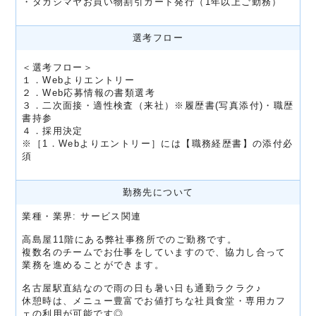
・タカシマヤお買い物割引カード発行（1年以上ご勤務）
選考フロー
＜選考フロー＞
１．Webよりエントリー
２．Web応募情報の書類選考
３．二次面接・適性検査（来社）※履歴書(写真添付)・職歴
書持参
４．採用決定
※［1．Webよりエントリー］には【職務経歴書】の添付必
須
勤務先について
業種・業界: サービス関連
高島屋11階にある弊社事務所でのご勤務です。
複数名のチームでお仕事をしていますので、協力し合って
業務を進めることができます。
名古屋駅直結なので雨の日も暑い日も通勤ラクラク♪
休憩時は、メニュー豊富でお値打ちな社員食堂・専用カフ
ェの利用が可能です◎